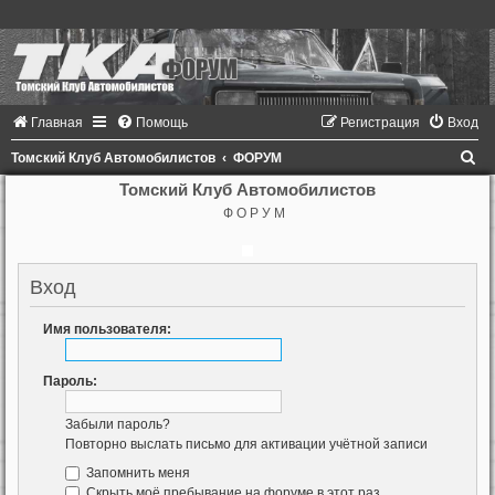
Главная
Помощь
Регистрация
Вход
П
Томский Клуб Автомобилистов
ФОРУМ
о
Томский Клуб Автомобилистов
Ф О Р У М
и
с
к
Вход
Имя пользователя:
Пароль:
Забыли пароль?
Повторно выслать письмо для активации учётной записи
Запомнить меня
Скрыть моё пребывание на форуме в этот раз