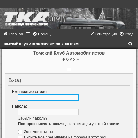
Главная
Помощь
Регистрация
Вход
П
Томский Клуб Автомобилистов
ФОРУМ
о
Томский Клуб Автомобилистов
Ф О Р У М
и
с
к
Вход
Имя пользователя:
Пароль:
Забыли пароль?
Повторно выслать письмо для активации учётной записи
Запомнить меня
Скрыть моё пребывание на форуме в этот раз