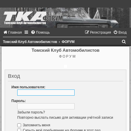
Главная
Помощь
Регистрация
Вход
П
Томский Клуб Автомобилистов
ФОРУМ
о
Томский Клуб Автомобилистов
Ф О Р У М
и
с
к
Вход
Имя пользователя:
Пароль:
Забыли пароль?
Повторно выслать письмо для активации учётной записи
Запомнить меня
Скрыть моё пребывание на форуме в этот раз