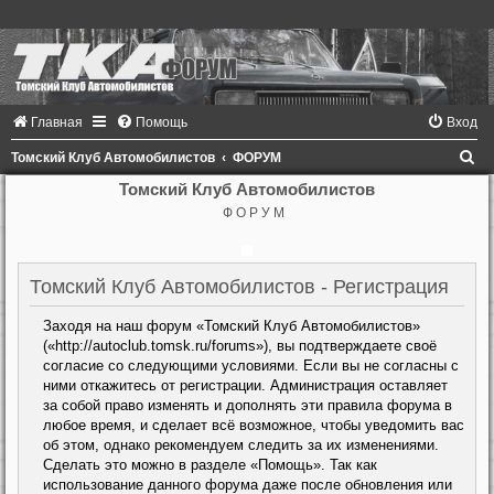
Главная
Помощь
Вход
П
Томский Клуб Автомобилистов
ФОРУМ
о
Томский Клуб Автомобилистов
Ф О Р У М
и
с
к
Томский Клуб Автомобилистов - Регистрация
Заходя на наш форум «Томский Клуб Автомобилистов»
(«http://autoclub.tomsk.ru/forums»), вы подтверждаете своё
согласие со следующими условиями. Если вы не согласны с
ними откажитесь от регистрации. Администрация оставляет
за собой право изменять и дополнять эти правила форума в
любое время, и сделает всё возможное, чтобы уведомить вас
об этом, однако рекомендуем следить за их изменениями.
Сделать это можно в разделе «Помощь». Так как
использование данного форума даже после обновления или