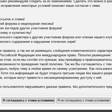
днако рекомендуем следить за их изменениями. Сделать это можно в ра
исправления некоторых условий означает ваше согласие с ними.
ссылок и спама!
лей форума и нецензурная лексика!
их взглядов других участников форума!
сизму и хулиганству!
тельного характера к другим участникам форума или членам нашего клу
еского содержания и нарушение этических норм!
 правила, а так же не размещать сообщения клеветнического характера
 Российской Федерации или международное право. Попытки размещения т
ри этом, если мы сочтём это нужным, ваш провайдер и правоохранитель
возможности проведения такой политики. Так же Вы соглашаетесь с те
акрыть любую тему в любое время по своему усмотрению. Как пользовате
 Хотя эта информация не будет открыта третьим лицам без вашего разр
в, которые могут привести к несанкционированному доступу к ней.
го пользователя нарушевшего данные правила, без дополнительного пр