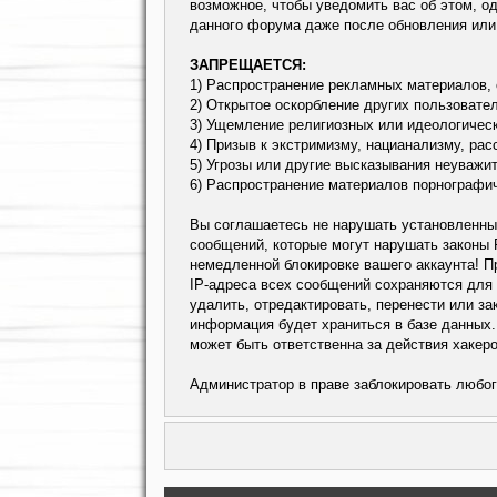
возможное, чтобы уведомить вас об этом, о
данного форума даже после обновления или 
ЗАПРЕЩАЕТСЯ:
1) Распространение рекламных материалов, 
2) Открытое оскорбление других пользовате
3) Ущемление религиозных или идеологическ
4) Призыв к экстримизму, нацианализму, рас
5) Угрозы или другие высказывания неуважи
6) Распространение материалов порнографич
Вы соглашаетесь не нарушать установленные
сообщений, которые могут нарушать законы
немедленной блокировке вашего аккаунта! П
IP-адреса всех сообщений сохраняются для 
удалить, отредактировать, перенести или з
информация будет храниться в базе данных.
может быть ответственна за действия хакеро
Администратор в праве заблокировать любо