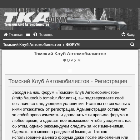
Главная
Помощь
Вход
П
Томский Клуб Автомобилистов
ФОРУМ
о
Томский Клуб Автомобилистов
Ф О Р У М
и
с
к
Томский Клуб Автомобилистов - Регистрация
Заходя на наш форум «Томский Клуб Автомобилистов»
(«http://autoclub.tomsk.ru/forums»), вы подтверждаете своё
согласие со следующими условиями. Если вы не согласны с
ними откажитесь от регистрации. Администрация оставляет
за собой право изменять и дополнять эти правила форума в
любое время, и сделает всё возможное, чтобы уведомить вас
об этом, однако рекомендуем следить за их изменениями.
Сделать это можно в разделе «Помощь». Так как
использование данного форума даже после обновления или