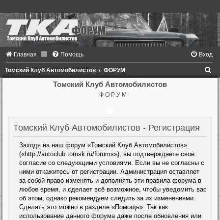
Главная
Помощь
Вход
П
Томский Клуб Автомобилистов
ФОРУМ
о
Томский Клуб Автомобилистов
Ф О Р У М
и
с
к
Томский Клуб Автомобилистов - Регистрация
Заходя на наш форум «Томский Клуб Автомобилистов»
(«http://autoclub.tomsk.ru/forums»), вы подтверждаете своё
согласие со следующими условиями. Если вы не согласны с
ними откажитесь от регистрации. Администрация оставляет
за собой право изменять и дополнять эти правила форума в
любое время, и сделает всё возможное, чтобы уведомить вас
об этом, однако рекомендуем следить за их изменениями.
Сделать это можно в разделе «Помощь». Так как
использование данного форума даже после обновления или