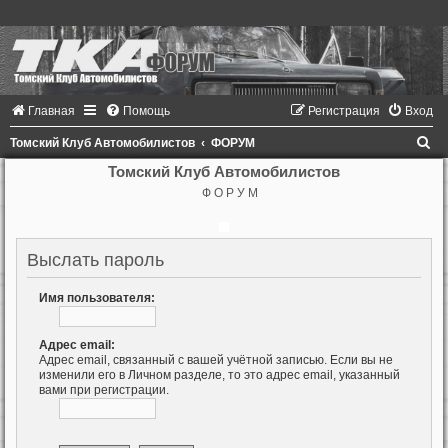
Главная
Помощь
Регистрация
Вход
П
Томский Клуб Автомобилистов
ФОРУМ
о
Томский Клуб Автомобилистов
Ф О Р У М
и
с
к
Выслать пароль
Имя пользователя:
Адрес email:
Адрес email, связанный с вашей учётной записью. Если вы не
изменили его в Личном разделе, то это адрес email, указанный
вами при регистрации.