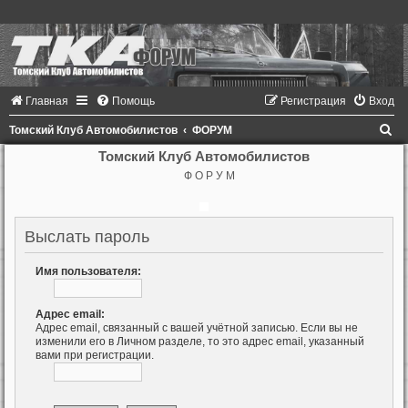
Главная
Помощь
Регистрация
Вход
П
Томский Клуб Автомобилистов
ФОРУМ
о
Томский Клуб Автомобилистов
Ф О Р У М
и
с
к
Выслать пароль
Имя пользователя:
Адрес email:
Адрес email, связанный с вашей учётной записью. Если вы не
изменили его в Личном разделе, то это адрес email, указанный
вами при регистрации.