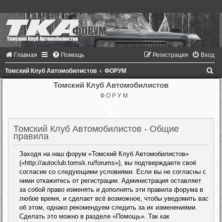
Главная
Помощь
Регистрация
Вход
П
Томский Клуб Автомобилистов
ФОРУМ
о
Томский Клуб Автомобилистов
Ф О Р У М
и
с
к
Томский Клуб Автомобилистов - Общие
правила
Заходя на наш форум «Томский Клуб Автомобилистов»
(«http://autoclub.tomsk.ru/forums»), вы подтверждаете своё
согласие со следующими условиями. Если вы не согласны с
ними откажитесь от регистрации. Администрация оставляет
за собой право изменять и дополнять эти правила форума в
любое время, и сделает всё возможное, чтобы уведомить вас
об этом, однако рекомендуем следить за их изменениями.
Сделать это можно в разделе «Помощь». Так как