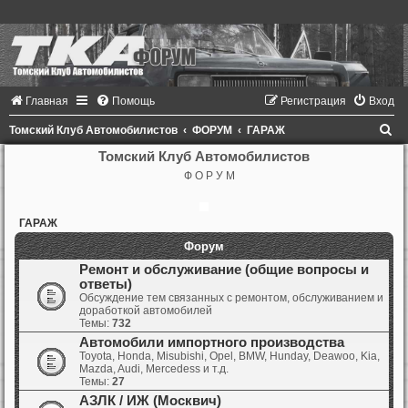
Главная
Помощь
Регистрация
Вход
П
Томский Клуб Автомобилистов
ФОРУМ
ГАРАЖ
о
Томский Клуб Автомобилистов
Ф О Р У М
и
с
ГАРАЖ
к
Форум
Ремонт и обслуживание (общие вопросы и
ответы)
Обсуждение тем связанных с ремонтом, обслуживанием и
доработкой автомобилей
Темы:
732
Автомобили импортного производства
Toyota, Honda, Misubishi, Opel, BMW, Hunday, Deawoo, Kia,
Mazda, Audi, Mercedess и т.д.
Темы:
27
АЗЛК / ИЖ (Москвич)