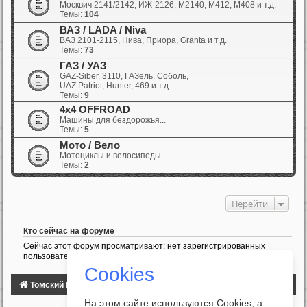
Москвич 2141/2142, ИЖ-2126, М2140, М412, М408 и т.д.
Темы:
104
ВАЗ / LADA / Niva
ВАЗ 2101-2115, Нива, Приора, Granta и т.д.
Темы:
73
ГАЗ / УАЗ
GAZ-Siber, 3110, ГАЗель, Соболь,
UAZ Patriot, Hunter, 469 и т.д.
Темы:
9
4x4 OFFROAD
Машины для бездорожья...
Темы:
5
Мото / Вело
Мотоциклы и велосипеды
Темы:
2
Перейти
Кто сейчас на форуме
Сейчас этот форум просматривают: нет зарегистрированных
пользователей и 1 гость
Cookies
Томский Клуб Автомобилистов
ФОРУМ
На этом сайте используются Cookies, а