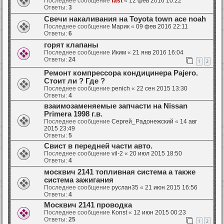
Последнее сообщение
fast
«
12 фев 2016 10:22
Ответы:
3
Свечи накаливания на Toyota town ace noah
Последнее сообщение
Марик
«
09 фев 2016 22:11
Ответы:
6
горят клапаны
Последнее сообщение
Иким
«
21 янв 2016 16:04
Ответы:
24
1
2
Ремонт компрессора кондицинера Pajero.
Стоит ли ? Где ?
Последнее сообщение
penich
«
22 сен 2015 13:30
Ответы:
4
взаимозаменяемые запчасти на Nissan
Primera 1998 г.в.
Последнее сообщение
Сергей_Радонежский
«
14 авг
2015 23:49
Ответы:
5
Свист в передней части авто.
Последнее сообщение
vil-2
«
20 июл 2015 18:50
Ответы:
4
москвич 2141 топливная система а также
система зажигания
Последнее сообщение
руслан35
«
21 июн 2015 16:56
Ответы:
4
Москвич 2141 проводка
Последнее сообщение
Konst
«
12 июн 2015 00:23
Ответы:
25
1
2