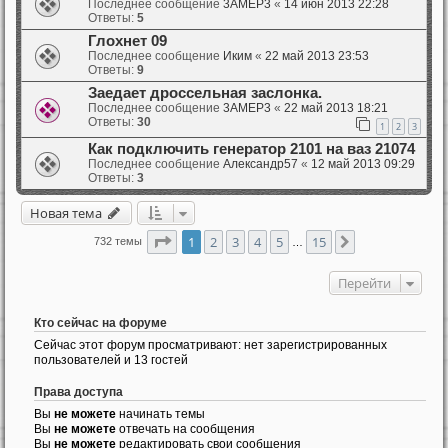
Последнее сообщение
3AMEP3
«
14 июн 2013 22:28
Ответы:
5
Глохнет 09
Последнее сообщение
Иким
«
22 май 2013 23:53
Ответы:
9
Заедает дроссельная заслонка.
Последнее сообщение
3AMEP3
«
22 май 2013 18:21
Ответы:
30
1
2
3
Как подключить генератор 2101 на ваз 21074
Последнее сообщение
Александр57
«
12 май 2013 09:29
Ответы:
3
Новая тема
Страница
1
из
15
1
2
3
4
5
15
След.
732 темы
…
Перейти
Кто сейчас на форуме
Сейчас этот форум просматривают: нет зарегистрированных
пользователей и 13 гостей
Права доступа
Вы
не можете
начинать темы
Вы
не можете
отвечать на сообщения
Вы
не можете
редактировать свои сообщения