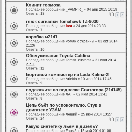
Клинит тормоза
Последнее сообщение
_VAMPIR_
«
04 апр 2015 16:19
Ответы:
18
1
2
глюк сигналки Tomahawk TZ-9030
Последнее сообщение
fast
«
24 дек 2014 23:33
Ответы:
7
коробка м2141
Последнее сообщение
Роман с Украины
«
03 окт 2014
21:26
Ответы:
10
Обслуживание Toyota Caldina
Последнее сообщение
Tomsk_customs
«
31 июл 2014
21:11
Ответы:
11
Бортовой компьютер на Lada Kalina-2!
Последнее сообщение
Arlekin
«
10 июл 2014 17:45
Ответы:
9
подскажите по подвеске Святогора (214145)
Последнее сообщение
ЛАГ
«
02 июл 2014 13:41
Ответы:
8
Цепь бъёт по успокоителю. Стук в
двигателе УЗАМ
Последнее сообщение
Леший
«
25 июн 2014 13:27
Ответы:
24
1
2
Какую синтетику льем в дизель?
Последнее сообщение
Faust8
«
15 май 2014 01:08