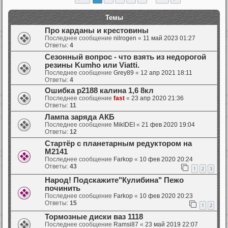
Темы
Про карданы и крестовины
Последнее сообщение
nilrogen
«
11 май 2023 01:27
Ответы:
4
Сезонный вопрос - что взять из недорогой
резины Kumho или Viatti.
Последнее сообщение
Grey89
«
12 апр 2021 18:11
Ответы:
4
Ошибка р2188 калина 1,6 8кл
Последнее сообщение
fast
«
23 апр 2020 21:36
Ответы:
11
Лампа заряда АКБ
Последнее сообщение
MikIDEI
«
21 фев 2020 19:04
Ответы:
12
Стартёр с планетарным редуктором на
М2141
Последнее сообщение
Farkop
«
10 фев 2020 20:24
Ответы:
43
1
2
3
Народ! Подскажите"Кулибина" Пежо
починить
Последнее сообщение
Farkop
«
10 фев 2020 20:23
Ответы:
15
1
2
Тормозные диски ваз 1118
Последнее сообщение
Ramsi87
«
23 май 2019 22:07