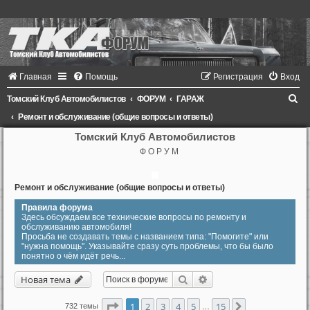
Главная
Помощь
Регистрация
Вход
П
Томский Клуб Автомобилистов
ФОРУМ
ГАРАЖ
о
Ремонт и обслуживание (общие вопросы и ответы)
и
Томский Клуб Автомобилистов
Ф О Р У М
с
к
Ремонт и обслуживание (общие вопросы и ответы)
Правила форума
Здесь обсуждаем все технические вопросы по ремонту и
обслуживанию автомобиля!
Просьба не создавать темы с названием типа: "Помогите" или
"нужна помощь". Указывайте сразу суть проблемы, что бы было
понятно о чём идёт речь...
Поиск
Расширенный поиск
Новая тема
Страница
1
из
15
1
2
3
4
5
15
След.
732 темы
…