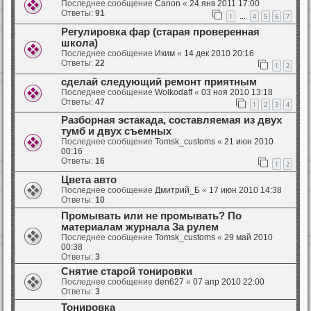
Последнее сообщение
Canon
«
24 янв 2011 17:00
Ответы:
91
1
4
5
6
7
…
Регулировка фар (старая проверенная
школа)
Последнее сообщение
Иким
«
14 дек 2010 20:16
Ответы:
22
1
2
сделай следующий ремонт приятным
Последнее сообщение
Wolkodaff
«
03 ноя 2010 13:18
Ответы:
47
1
2
3
4
Разборная эстакада, составляемая из двух
тумб и двух съемных
Последнее сообщение
Tomsk_customs
«
21 июн 2010
00:16
Ответы:
16
1
2
Цвета авто
Последнее сообщение
Дмитрий_Б
«
17 июн 2010 14:38
Ответы:
10
Промывать или не промывать? По
материалам журнала За рулем
Последнее сообщение
Tomsk_customs
«
29 май 2010
00:38
Ответы:
3
Снятие старой тонировки
Последнее сообщение
den627
«
07 апр 2010 22:00
Ответы:
3
Тонировка