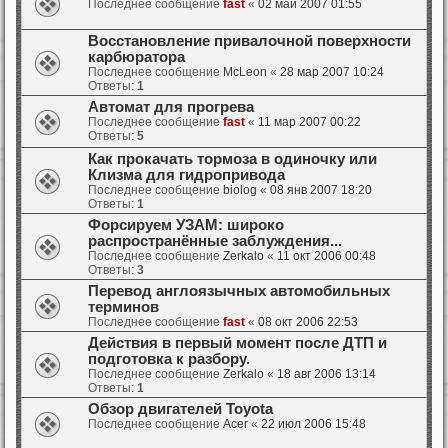
Последнее сообщение
fast
«
02 май 2007 01:55
Восстановление привалочной поверхности
карбюратора
Последнее сообщение
McLeon
«
28 мар 2007 10:24
Ответы:
1
Автомат для прогрева
Последнее сообщение
fast
«
11 мар 2007 00:22
Ответы:
5
Как прокачать тормоза в одиночку или
Клизма для гидропривода
Последнее сообщение
biolog
«
08 янв 2007 18:20
Ответы:
1
Форсируем УЗАМ: широко
распространённые заблуждения...
Последнее сообщение
Zerkalo
«
11 окт 2006 00:48
Ответы:
3
Перевод англоязычных автомобильных
терминов
Последнее сообщение
fast
«
08 окт 2006 22:53
Действия в первый момент после ДТП и
подготовка к разбору.
Последнее сообщение
Zerkalo
«
18 авг 2006 13:14
Ответы:
1
Обзор двигателей Toyota
Последнее сообщение
Acer
«
22 июл 2006 15:48