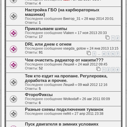
Ответы:
4
Настройка ГБО (на карбюраторных
машинах)
Последнее сообщение
Виктор_31
«
28 мар 2014 20:01
Ответы:
1
Прикатываем шипы
Последнее сообщение
Vlaken
«
17 ноя 2013 20:33
Ответы:
17
1
2
DRL или днем с огнем
Последнее сообщение
vsegda_gotow
«
24 янв 2013 13:15
Ответы:
91
1
4
5
6
7
…
Чем очистить радиатор от накипи???
Последнее сообщение
Леший
«
24 май 2012 09:45
Ответы:
52
1
2
3
4
Тем кто ездит на пропане. Регулеровка,
доработка и прочее.
Последнее сообщение
Леший
«
09 май 2012 12:16
Ответы:
5
ФтороФиксы
Последнее сообщение
Wolkodaff
«
26 авг 2011 00:09
Ответы:
6
Разные схемы подключения туманок
Последнее сообщение
nefrit
«
27 апр 2011 23:38
Пуск двигателя в зимних условиях