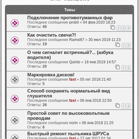
Темы
Подключение противотуманных фар
Последнее сообщение
probil
«
04 фев 2020 18:23
Ответы:
40
1
2
3
Как очистить свечи?!
Последнее сообщение
Ramsi87
«
30 июл 2019 11:23
Ответы:
19
1
2
О чем сигналит встречный?... (азбука
водителя)
Последнее сообщение
Quinto
«
18 янв 2019 14:57
Ответы:
20
1
2
Маркировка дисков!
Последнее сообщение
fast
«
05 окт 2018 21:40
Ответы:
5
Способ сохранить нормальный вид
глушителя
Последнее сообщение
fast
«
06 янв 2018 22:50
Ответы:
26
1
2
Простой совет по высоковольтным
проводам
Последнее сообщение
norin
«
06 янв 2018 21:25
Ответы:
6
Быстрый ремонт пыльника ШРУСа
Последнее сообщение
fast
«
27 авг 2017 01:34