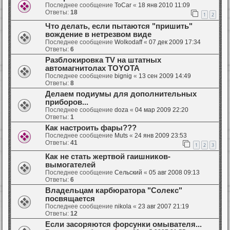
Последнее сообщение
ToCar
«
18 янв 2010 11:09
Ответы:
18
1
2
Что делать, если пытаются "пришить"
вождение в нетрезвом виде
Последнее сообщение
Wolkodaff
«
07 дек 2009 17:34
Ответы:
6
Разблокировка TV на штатных
автомагнитолах TOYOTA
Последнее сообщение
bignig
«
13 сен 2009 14:49
Ответы:
8
Делаем подиумы для дополнительных
приборов...
Последнее сообщение
doza
«
04 мар 2009 22:20
Ответы:
1
Как настроить фары???
Последнее сообщение
Muts
«
24 янв 2009 23:53
Ответы:
41
1
2
3
Как не стать жертвой гаишников-
вымогателей
Последнее сообщение
Сельский
«
05 авг 2008 09:13
Ответы:
6
Владельцам карбюратора "Солекс"
посвящается
Последнее сообщение
nikola
«
23 авг 2007 21:19
Ответы:
12
Если засоряются форсунки омывателя...