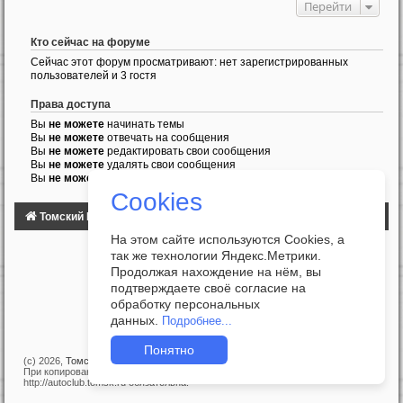
Перейти
Кто сейчас на форуме
Сейчас этот форум просматривают: нет зарегистрированных
пользователей и 3 гостя
Права доступа
Вы
не можете
начинать темы
Вы
не можете
отвечать на сообщения
Вы
не можете
редактировать свои сообщения
Вы
не можете
удалять свои сообщения
Вы
не можете
добавлять вложения
Cookies
Томский Клуб Автомобилистов
ФОРУМ
На этом сайте используются Cookies, а
так же технологии Яндекс.Метрики.
Продолжая нахождение на нём, вы
подтверждаете своё согласие на
обработку персональных
данных.
Подробнее...
Понятно
(c) 2026,
Томский Клуб Автомобилистов
При копировании материалов с сайта прямая ссылка на
http://autoclub.tomsk.ru обязательна!