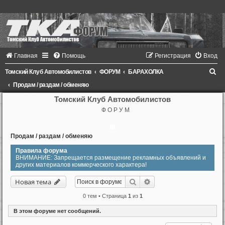
Главная
Помощь
Регистрация
Вход
П
Томский Клуб Автомобилистов
ФОРУМ
БАРАХОЛКА
о
Продам / раздам / обменяю
и
Томский Клуб Автомобилистов
Ф О Р У М
с
к
Продам / раздам / обменяю
Правила форума
ВНИМАНИЕ: Запрещается размещение рекламных объявлений и
других материалов коммерческого характера!
Поиск
Расширенный поиск
Новая тема
0 тем • Страница
1
из
1
В этом форуме нет сообщений.