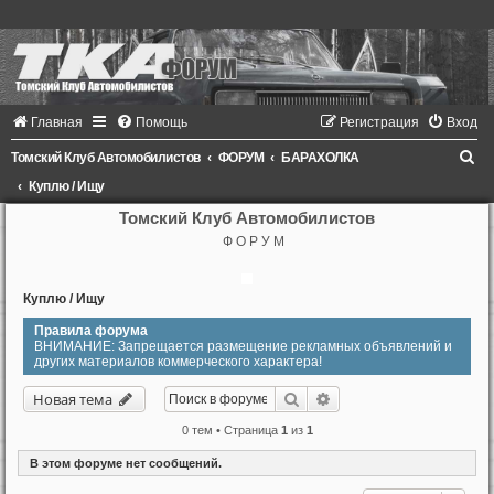
Главная
Помощь
Регистрация
Вход
П
Томский Клуб Автомобилистов
ФОРУМ
БАРАХОЛКА
о
Куплю / Ищу
и
Томский Клуб Автомобилистов
Ф О Р У М
с
к
Куплю / Ищу
Правила форума
ВНИМАНИЕ: Запрещается размещение рекламных объявлений и
других материалов коммерческого характера!
Поиск
Расширенный поиск
Новая тема
0 тем • Страница
1
из
1
В этом форуме нет сообщений.