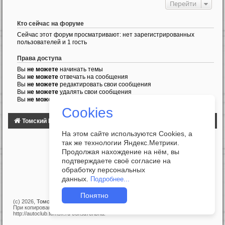
Перейти
Кто сейчас на форуме
Сейчас этот форум просматривают: нет зарегистрированных
пользователей и 1 гость
Права доступа
Вы
не можете
начинать темы
Вы
не можете
отвечать на сообщения
Вы
не можете
редактировать свои сообщения
Вы
не можете
удалять свои сообщения
Вы
не можете
добавлять вложения
Cookies
Томский Клуб Автомобилистов
ФОРУМ
На этом сайте используются Cookies, а
так же технологии Яндекс.Метрики.
Продолжая нахождение на нём, вы
подтверждаете своё согласие на
обработку персональных
данных.
Подробнее...
Понятно
(c) 2026,
Томский Клуб Автомобилистов
При копировании материалов с сайта прямая ссылка на
http://autoclub.tomsk.ru обязательна!