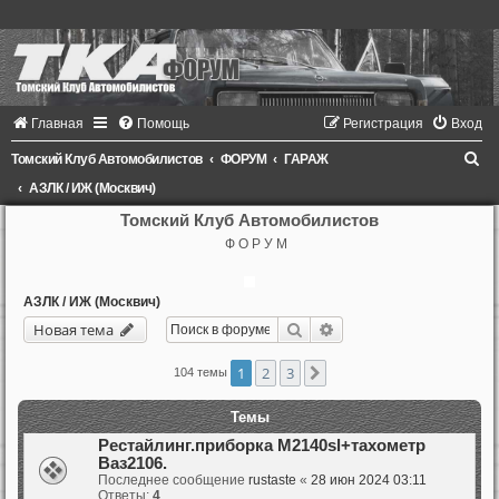
Главная
Помощь
Регистрация
Вход
П
Томский Клуб Автомобилистов
ФОРУМ
ГАРАЖ
о
АЗЛК / ИЖ (Москвич)
и
Томский Клуб Автомобилистов
Ф О Р У М
с
к
АЗЛК / ИЖ (Москвич)
Поиск
Расширенный поиск
Новая тема
1
2
3
След.
104 темы
Темы
Рестайлинг.приборка М2140sl+тахометр
Ваз2106.
Последнее сообщение
rustaste
«
28 июн 2024 03:11
Ответы:
4