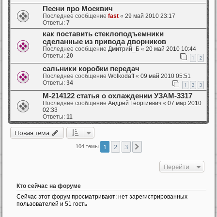
Песни про Москвич
Последнее сообщение
fast
«
29 май 2010 23:17
Ответы:
7
как поставить стеклоподъемники
сделанные из привода дворников
Последнее сообщение
Дмитрий_Б
«
20 май 2010 10:44
Ответы:
20
1
2
сальники коробки передач
Последнее сообщение
Wolkodaff
«
09 май 2010 05:51
Ответы:
34
1
2
3
М-214122 статья о охлаждении УЗАМ-3317
Последнее сообщение
Андрей Георгиевич
«
07 мар 2010
02:33
Ответы:
11
Новая тема
1
2
3
След.
104 темы
Перейти
Кто сейчас на форуме
Сейчас этот форум просматривают: нет зарегистрированных
пользователей и 51 гость