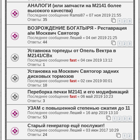
АНАЛОГИ (или запчасти на М2141 более
высокого качества)
Последнее сообщение
Ramsi87
«
07 ноя 2019 21:55
Ответы:
35
1
2
3
ВОЗРОЖДЕНИЕ БОГАТЫРЯ - Реставрация
а/м Москвич Святогор
Последнее сообщение
Леший
«
04 окт 2019 21:25
Ответы:
44
1
2
3
Уставнока торпеды от Опель Вектра в
М2141/СВх
Последнее сообщение
fast
«
04 сен 2019 13:12
Ответы:
1
Установка на Москвич Святогор задних
дисковых тормозов
Последнее сообщение
fast
«
02 сен 2019 00:01
Ответы:
10
Переборка печки М2141 и его модификаций
Последнее сообщение
fast
«
06 май 2019 10:23
Ответы:
3
УЗАМ с повышенной степенью сжатия до 11
Последнее сообщение
Леший
«
16 апр 2019 13:10
Ответы:
53
1
2
3
4
Старый генератор ещё послужит!
Последнее сообщение
Леший
«
03 июн 2017 10:29
Ответы:
24
1
2