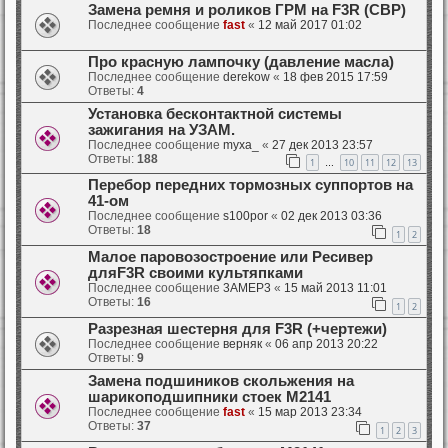
Замена ремня и роликов ГРМ на F3R (СВР)
Последнее сообщение
fast
«
12 май 2017 01:02
Про красную лампочку (давление масла)
Последнее сообщение
derekow
«
18 фев 2015 17:59
Ответы:
4
Установка бесконтактной системы
зажигания на УЗАМ.
Последнее сообщение
myxa_
«
27 дек 2013 23:57
Ответы:
188
1
10
11
12
13
…
Перебор передних тормозных суппортов на
41-ом
Последнее сообщение
s100por
«
02 дек 2013 03:36
Ответы:
18
1
2
Малое паровозостроение или Ресивер
дляF3R своими культяпками
Последнее сообщение
3AMEP3
«
15 май 2013 11:01
Ответы:
16
1
2
Разрезная шестерня для F3R (+чертежи)
Последнее сообщение
верняк
«
06 апр 2013 20:22
Ответы:
9
Замена подшиников скольжения на
шарикоподшипники стоек М2141
Последнее сообщение
fast
«
15 мар 2013 23:34
Ответы:
37
1
2
3