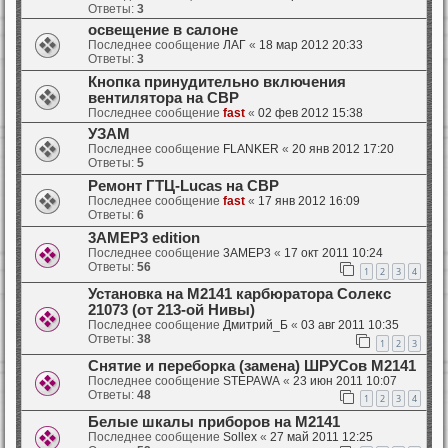
Ответы:
3
освещение в салоне
Последнее сообщение
ЛАГ
«
18 мар 2012 20:33
Ответы:
3
Кнопка принудительно включения
вентилятора на СВР
Последнее сообщение
fast
«
02 фев 2012 15:38
УЗАМ
Последнее сообщение
FLANKER
«
20 янв 2012 17:20
Ответы:
5
Ремонт ГТЦ-Lucas на СВР
Последнее сообщение
fast
«
17 янв 2012 16:09
Ответы:
6
3AMEP3 edition
Последнее сообщение
3AMEP3
«
17 окт 2011 10:24
Ответы:
56
1
2
3
4
Установка на М2141 карбюратора Солекс
21073 (от 213-ой Нивы)
Последнее сообщение
Дмитрий_Б
«
03 авг 2011 10:35
Ответы:
38
1
2
3
Снятие и переборка (замена) ШРУСов М2141
Последнее сообщение
STEPAWA
«
23 июн 2011 10:07
Ответы:
48
1
2
3
4
Белые шкалы приборов на М2141
Последнее сообщение
Sollex
«
27 май 2011 12:25