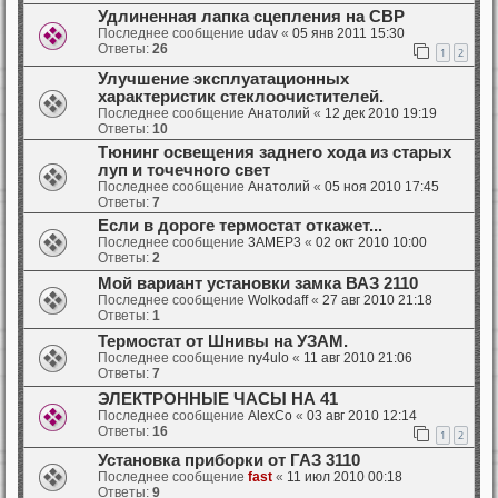
Удлиненная лапка сцепления на СВР
Последнее сообщение
udav
«
05 янв 2011 15:30
Ответы:
26
1
2
Улучшение эксплуатационных
характеристик стеклоочистителей.
Последнее сообщение
Анатолий
«
12 дек 2010 19:19
Ответы:
10
Тюнинг освещения заднего хода из старых
луп и точечного свет
Последнее сообщение
Анатолий
«
05 ноя 2010 17:45
Ответы:
7
Если в дороге термостат откажет...
Последнее сообщение
3AMEP3
«
02 окт 2010 10:00
Ответы:
2
Мой вариант установки замка ВАЗ 2110
Последнее сообщение
Wolkodaff
«
27 авг 2010 21:18
Ответы:
1
Термостат от Шнивы на УЗАМ.
Последнее сообщение
ny4ulo
«
11 авг 2010 21:06
Ответы:
7
ЭЛЕКТРОННЫЕ ЧАСЫ НА 41
Последнее сообщение
AlexCo
«
03 авг 2010 12:14
Ответы:
16
1
2
Установка приборки от ГАЗ 3110
Последнее сообщение
fast
«
11 июл 2010 00:18
Ответы:
9