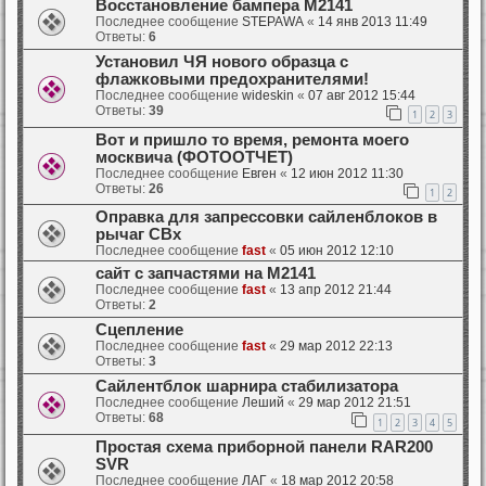
Восстановление бампера М2141
Последнее сообщение
STEPAWA
«
14 янв 2013 11:49
Ответы:
6
Установил ЧЯ нового образца с
флажковыми предохранителями!
Последнее сообщение
wideskin
«
07 авг 2012 15:44
Ответы:
39
1
2
3
Вот и пришло то время, ремонта моего
москвича (ФОТООТЧЕТ)
Последнее сообщение
Евген
«
12 июн 2012 11:30
Ответы:
26
1
2
Оправка для запрессовки сайленблоков в
рычаг СВх
Последнее сообщение
fast
«
05 июн 2012 12:10
сайт с запчастями на М2141
Последнее сообщение
fast
«
13 апр 2012 21:44
Ответы:
2
Сцепление
Последнее сообщение
fast
«
29 мар 2012 22:13
Ответы:
3
Сайлентблок шарнира стабилизатора
Последнее сообщение
Леший
«
29 мар 2012 21:51
Ответы:
68
1
2
3
4
5
Простая схема приборной панели RAR200
SVR
Последнее сообщение
ЛАГ
«
18 мар 2012 20:58