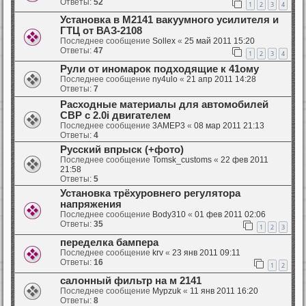
Ответы:
52
1
2
3
4
Установка в М2141 вакуумного усилителя и
ГТЦ от ВАЗ-2108
Последнее сообщение
Sollex
«
25 май 2011 15:20
Ответы:
47
1
2
3
4
Рули от иномарок подходящие к 41ому
Последнее сообщение
ny4ulo
«
21 апр 2011 14:28
Ответы:
7
Расходные материалы для автомобилей
СВР с 2.0i двигателем
Последнее сообщение
3AMEP3
«
08 мар 2011 21:13
Ответы:
4
Русский впрыск (+фото)
Последнее сообщение
Tomsk_customs
«
22 фев 2011
21:58
Ответы:
5
Установка трёхуровнего регулятора
напряжения
Последнее сообщение
Body310
«
01 фев 2011 02:06
Ответы:
35
1
2
3
переделка бампера
Последнее сообщение
krv
«
23 янв 2011 09:11
Ответы:
16
1
2
салонный фильтр на м 2141
Последнее сообщение
Mypzuk
«
11 янв 2011 16:20
Ответы:
8