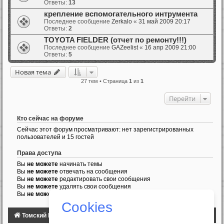
Ответы:
13
крепление вспомогательного интрумента
Последнее сообщение
Zerkalo
«
31 май 2009 20:17
Ответы:
2
TOYOTA FIELDER (отчет по ремонту!!!)
Последнее сообщение
GAZeelist
«
16 апр 2009 21:00
Ответы:
5
Новая тема
27 тем • Страница
1
из
1
Перейти
Кто сейчас на форуме
Сейчас этот форум просматривают: нет зарегистрированных
пользователей и 15 гостей
Права доступа
Вы
не можете
начинать темы
Вы
не можете
отвечать на сообщения
Вы
не можете
редактировать свои сообщения
Вы
не можете
удалять свои сообщения
Вы
не можете
добавлять вложения
Cookies
Томский Клуб Автомобилистов
ФОРУМ