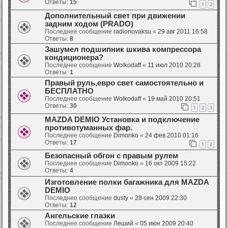
Ответы:
15
1
2
Дополнительный свет при движении
задним ходом (PRADO)
Последнее сообщение
radionovaksu
«
29 авг 2011 16:58
Ответы:
8
Зашумел подшипник шкива компрессора
кондиционера?
Последнее сообщение
Wolkodaff
«
11 июл 2010 20:28
Ответы:
1
Правый руль,евро свет самостоятельно и
БЕСПЛАТНО
Последнее сообщение
Wolkodaff
«
19 май 2010 20:51
Ответы:
30
1
2
3
MAZDA DEMIO Установка и подключение
противотуманных фар.
Последнее сообщение
Dimonko
«
24 фев 2010 01:16
Ответы:
17
1
2
Безопасный обгон с правым рулем
Последнее сообщение
Dimonko
«
16 окт 2009 15:22
Ответы:
4
Изготовление полки багажника для MAZDA
DEMIO
Последнее сообщение
dusty
«
28 сен 2009 22:30
Ответы:
12
Ангельские глазки
Последнее сообщение
Леший
«
05 июн 2009 20:40