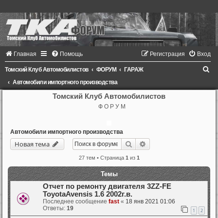
Главная
Помощь
Регистрация
Вход
П
Томский Клуб Автомобилистов
ФОРУМ
ГАРАЖ
о
Автомобили импортного производства
и
Томский Клуб Автомобилистов
Ф О Р У М
с
к
Автомобили импортного производства
Поиск
Расширенный поиск
Новая тема
27 тем • Страница
1
из
1
Темы
Отчет по ремонту двигателя 3ZZ-FE
ToyotaAvensis 1.6 2002г.в.
Последнее сообщение
fast
«
18 янв 2021 01:06
Ответы:
19
1
2