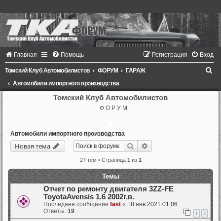
Главная
Помощь
Регистрация
Вход
П
Томский Клуб Автомобилистов
ФОРУМ
ГАРАЖ
о
Автомобили импортного производства
и
Томский Клуб Автомобилистов
Ф О Р У М
с
к
Автомобили импортного производства
Поиск
Расширенный поиск
Новая тема
27 тем • Страница
1
из
1
Темы
Отчет по ремонту двигателя 3ZZ-FE
ToyotaAvensis 1.6 2002г.в.
Последнее сообщение
fast
«
18 янв 2021 01:06
Ответы:
19
1
2