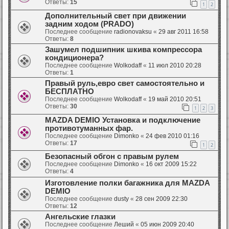
Ответы:
15
1
2
Дополнительный свет при движении
задним ходом (PRADO)
Последнее сообщение
radionovaksu
«
29 авг 2011 16:58
Ответы:
8
Зашумел подшипник шкива компрессора
кондиционера?
Последнее сообщение
Wolkodaff
«
11 июл 2010 20:28
Ответы:
1
Правый руль,евро свет самостоятельно и
БЕСПЛАТНО
Последнее сообщение
Wolkodaff
«
19 май 2010 20:51
Ответы:
30
1
2
3
MAZDA DEMIO Установка и подключение
противотуманных фар.
Последнее сообщение
Dimonko
«
24 фев 2010 01:16
Ответы:
17
1
2
Безопасный обгон с правым рулем
Последнее сообщение
Dimonko
«
16 окт 2009 15:22
Ответы:
4
Изготовление полки багажника для MAZDA
DEMIO
Последнее сообщение
dusty
«
28 сен 2009 22:30
Ответы:
12
Ангельские глазки
Последнее сообщение
Леший
«
05 июн 2009 20:40