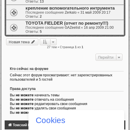
Ответы:
13
крепление вспомогательного интрумента
Последнее сообщение
Zerkalo
«
31 май 2009 20:17
Ответы:
2
TOYOTA FIELDER (отчет по ремонту!!!)
Последнее сообщение
GAZeelist
«
16 апр 2009 21:00
Ответы:
5
Новая тема
27 тем • Страница
1
из
1
Перейти
Кто сейчас на форуме
Сейчас этот форум просматривают: нет зарегистрированных
пользователей и 5 гостей
Права доступа
Вы
не можете
начинать темы
Вы
не можете
отвечать на сообщения
Вы
не можете
редактировать свои сообщения
Вы
не можете
удалять свои сообщения
Вы
не можете
добавлять вложения
Cookies
Томский Клуб Автомобилистов
ФОРУМ