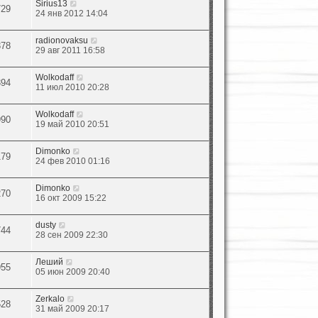
Sirius13
729
24 янв 2012 14:04
radionovaksu
378
29 авг 2011 16:58
Wolkodaff
394
11 июл 2010 20:28
Wolkodaff
990
19 май 2010 20:51
Dimonko
179
24 фев 2010 01:16
Dimonko
270
16 окт 2009 15:22
dusty
744
28 сен 2009 22:30
Леший
955
05 июн 2009 20:40
Zerkalo
528
31 май 2009 20:17