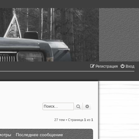
Регистрация
Вход
Поиск
Расширенный поиск
27 тем • Страница
1
из
1
мотры
Последнее сообщение