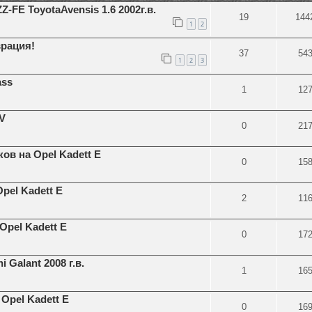
-FE ToyotaAvensis 1.6 2002г.в.
19
144
1
2
врация!
37
54
1
2
3
ass
1
12
V
0
21
в на Opel Kadett E
0
15
pel Kadett E
2
11
pel Kadett E
0
17
 Galant 2008 г.в.
1
16
Opel Kadett E
0
16