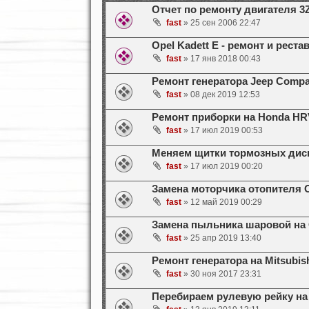
Отчет по ремонту двигателя 3ZZ
fast
» 25 сен 2006 22:47
Opel Kadett E - ремонт и реста
fast
» 17 янв 2018 00:43
Ремонт генератора Jeep Comp
fast
» 08 дек 2019 12:53
Ремонт приборки на Honda HR
fast
» 17 июл 2019 00:53
Меняем щитки тормозных диско
fast
» 17 июл 2019 00:20
Замена моторчика отопителя O
fast
» 12 май 2019 00:29
Замена пыльника шаровой на O
fast
» 25 апр 2019 13:40
Ремонт генератора на Mitsubishi
fast
» 30 ноя 2017 23:31
Перебираем рулевую рейку на 