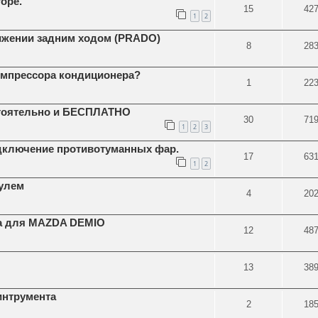
оре.
15
42
1
2
ижении задним ходом (PRADO)
8
28
мпрессора кондиционера?
1
22
стоятельно и БЕСПЛАТНО
30
71
1
2
3
дключение противотуманных фар.
17
63
1
2
рулем
4
20
ка для MAZDA DEMIO
12
48
13
38
интрумента
2
18