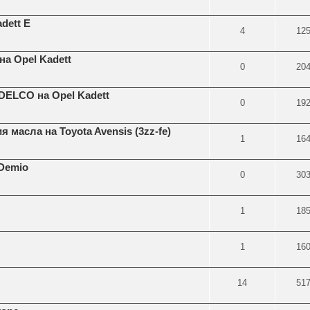
dett E
4
12
на Opel Kadett
0
20
DELCO на Opel Kadett
0
19
 масла на Toyota Avensis (3zz-fe)
1
16
 Demio
0
30
1
18
1
16
14
51