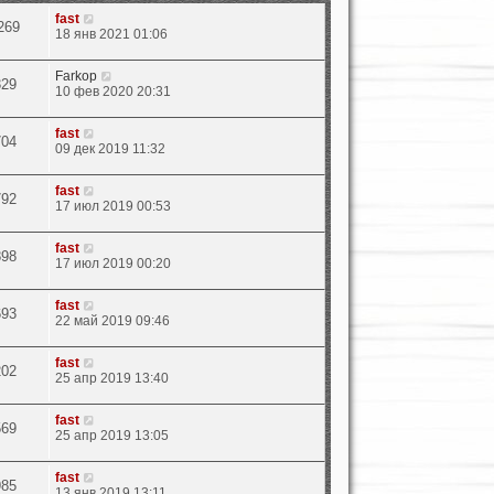
fast
269
18 янв 2021 01:06
Farkop
329
10 фев 2020 20:31
fast
704
09 дек 2019 11:32
fast
792
17 июл 2019 00:53
fast
898
17 июл 2019 00:20
fast
693
22 май 2019 09:46
fast
202
25 апр 2019 13:40
fast
569
25 апр 2019 13:05
fast
985
13 янв 2019 13:11