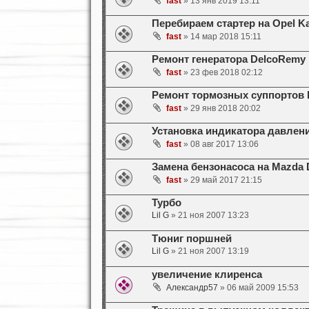
fast
» 13 янв 2019 13:11
Перебираем стартер на Opel Ka
fast
» 14 мар 2018 15:11
Ремонт генератора DelcoRemy 
fast
» 23 фев 2018 02:12
Ремонт тормозных суппортов 
fast
» 29 янв 2018 20:02
Установка индикатора давления
fast
» 08 авг 2017 13:06
Замена бензонасоса на Mazda
fast
» 29 май 2017 21:15
Турбо
Lil G
» 21 ноя 2007 13:23
Тюниг поршней
Lil G
» 21 ноя 2007 13:19
увеличение клиренса
Александр57
» 06 май 2009 15:53