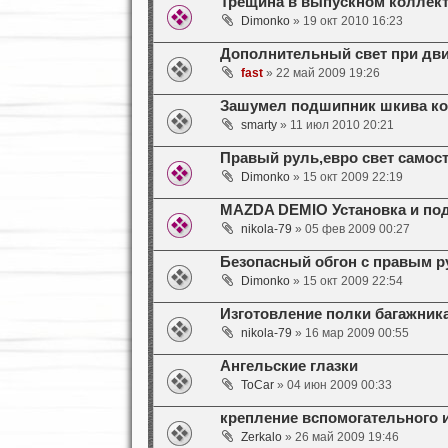
Трещина в выпускном коллект
Dimonko
» 19 окт 2010 16:23
Дополнительный свет при дв
fast
» 22 май 2009 19:26
Зашумел подшипник шкива ко
smarty
» 11 июл 2010 20:21
Правый руль,евро свет само
Dimonko
» 15 окт 2009 22:19
MAZDA DEMIO Установка и по
nikola-79
» 05 фев 2009 00:27
Безопасный обгон с правым 
Dimonko
» 15 окт 2009 22:54
Изготовление полки багажни
nikola-79
» 16 мар 2009 00:55
Ангельские глазки
ToCar
» 04 июн 2009 00:33
крепление вспомогательного 
Zerkalo
» 26 май 2009 19:46