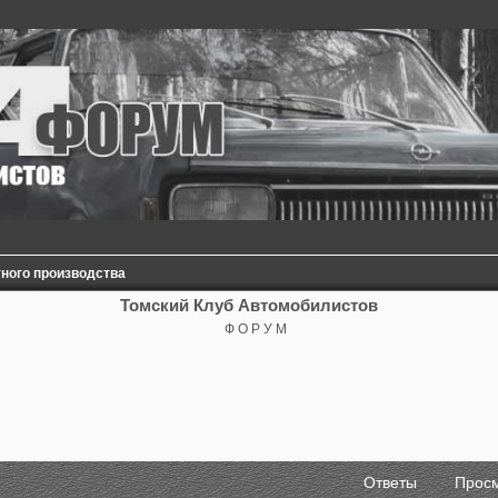
ного производства
Томский Клуб Автомобилистов
Ф О Р У М
сширенный поиск
Ответы
Прос