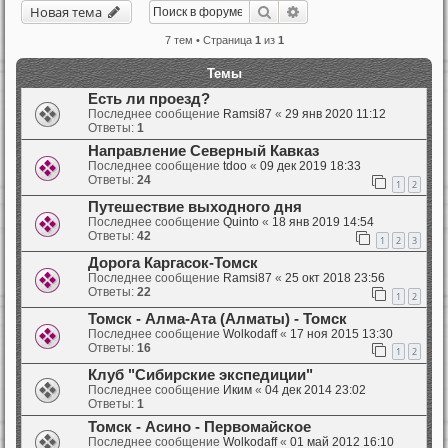
Поиск
Расширенный поиск
Новая тема
7 тем • Страница
1
из
1
Темы
Есть ли проезд?
Последнее сообщение
Ramsi87
«
29 янв 2020 11:12
Ответы:
1
Направление Северный Кавказ
Последнее сообщение
tdoo
«
09 дек 2019 18:33
Ответы:
24
1
2
Путешествие выходного дня
Последнее сообщение
Quinto
«
18 янв 2019 14:54
Ответы:
42
1
2
3
Дорога Каргасок-Томск
Последнее сообщение
Ramsi87
«
25 окт 2018 23:56
Ответы:
22
1
2
Томск - Алма-Ата (Алматы) - Томск
Последнее сообщение
Wolkodaff
«
17 ноя 2015 13:30
Ответы:
16
1
2
Клуб "Сибирские экспедиции"
Последнее сообщение
Иким
«
04 дек 2014 23:02
Ответы:
1
Томск - Асино - Первомайское
Последнее сообщение
Wolkodaff
«
01 май 2012 16:10