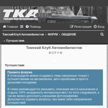
Главная
Помощь
Регистрация
Вход
П
Томский Клуб Автомобилистов
ФОРУМ
ОБЩЕНИЕ
о
Путешествия
и
Томский Клуб Автомобилистов
Ф О Р У М
с
к
Путешествия
Правила форума
В этом разделе можно создавать темы связанные только с
путешествиями на автомобилях, авто-пробегами и просто
дальними поездками.
В темах рекомендуется указывать: описание места назначения и
отдыха, GPS–координаты интересных мест по пути следования, а
так же можно дополнить хорошими фотографиями.
Допускается задавать вопросы, про какие либо направления
путешествий.