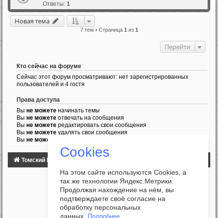
Ответы:
1
Новая тема
7 тем • Страница
1
из
1
Перейти
Кто сейчас на форуме
Сейчас этот форум просматривают: нет зарегистрированных
пользователей и 4 гостя
Права доступа
Вы
не можете
начинать темы
Вы
не можете
отвечать на сообщения
Вы
не можете
редактировать свои сообщения
Вы
не можете
удалять свои сообщения
Вы
не можете
добавлять вложения
Cookies
Томский Клуб Автомобилистов
ФОРУМ
На этом сайте используются Cookies, а
так же технологии Яндекс.Метрики.
Продолжая нахождение на нём, вы
подтверждаете своё согласие на
обработку персональных
данных.
Подробнее...