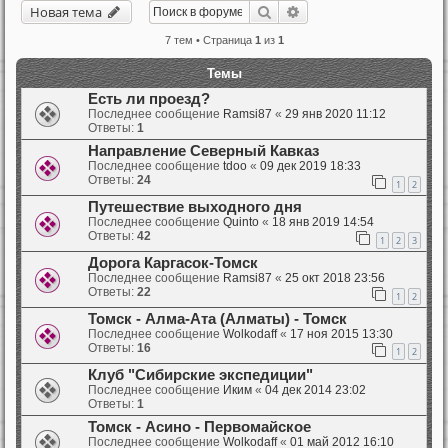
Поиск
Расширенный поиск
Новая тема
7 тем • Страница
1
из
1
Темы
Есть ли проезд?
Последнее сообщение
Ramsi87
«
29 янв 2020 11:12
Ответы:
1
Направление Северный Кавказ
Последнее сообщение
tdoo
«
09 дек 2019 18:33
Ответы:
24
1
2
Путешествие выходного дня
Последнее сообщение
Quinto
«
18 янв 2019 14:54
Ответы:
42
1
2
3
Дорога Каргасок-Томск
Последнее сообщение
Ramsi87
«
25 окт 2018 23:56
Ответы:
22
1
2
Томск - Алма-Ата (Алматы) - Томск
Последнее сообщение
Wolkodaff
«
17 ноя 2015 13:30
Ответы:
16
1
2
Клуб "Сибирские экспедиции"
Последнее сообщение
Иким
«
04 дек 2014 23:02
Ответы:
1
Томск - Асино - Первомайское
Последнее сообщение
Wolkodaff
«
01 май 2012 16:10