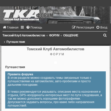
Главная
Помощь
Регистрация
Вход
П
Томский Клуб Автомобилистов
ФОРУМ
ОБЩЕНИЕ
о
Путешествия
и
Томский Клуб Автомобилистов
Ф О Р У М
с
к
Путешествия
Правила форума
В этом разделе можно создавать темы связанные только с
путешествиями на автомобилях, авто-пробегами и просто
дальними поездками.
В темах рекомендуется указывать: описание места назначения и
отдыха, GPS–координаты интересных мест по пути следования, а
так же можно дополнить хорошими фотографиями.
Допускается задавать вопросы, про какие либо направления
путешествий.