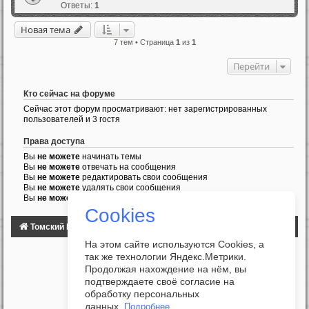
Ответы:
1
Новая тема
7 тем • Страница
1
из
1
Перейти
Кто сейчас на форуме
Сейчас этот форум просматривают: нет зарегистрированных
пользователей и 3 гостя
Права доступа
Вы
не можете
начинать темы
Вы
не можете
отвечать на сообщения
Вы
не можете
редактировать свои сообщения
Вы
не можете
удалять свои сообщения
Вы
не можете
добавлять вложения
Cookies
Томский Клуб Автомобилистов
ФОРУМ
На этом сайте используются Cookies, а
так же технологии Яндекс.Метрики.
Продолжая нахождение на нём, вы
подтверждаете своё согласие на
обработку персональных
данных.
Подробнее...