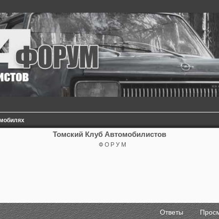
омобилях
Томский Клуб Автомобилистов
Ф О Р У М
сширенный поиск
Ответы
Прос