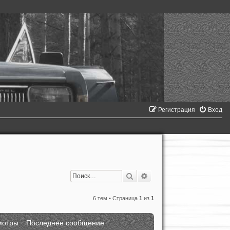
Регистрация
Вход
Поиск
Расширенный поиск
6 тем • Страница
1
из
1
мотры
Последнее сообщение