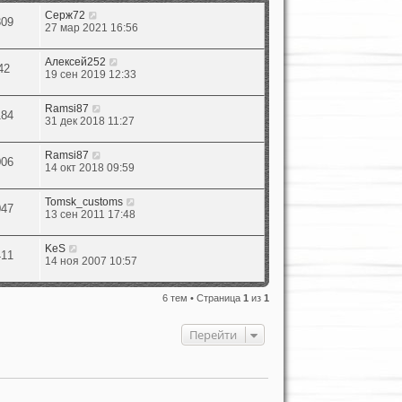
Серж72
309
27 мар 2021 16:56
Алексей252
42
19 сен 2019 12:33
Ramsi87
184
31 дек 2018 11:27
Ramsi87
006
14 окт 2018 09:59
Tomsk_customs
047
13 сен 2011 17:48
KeS
411
14 ноя 2007 10:57
6 тем • Страница
1
из
1
Перейти