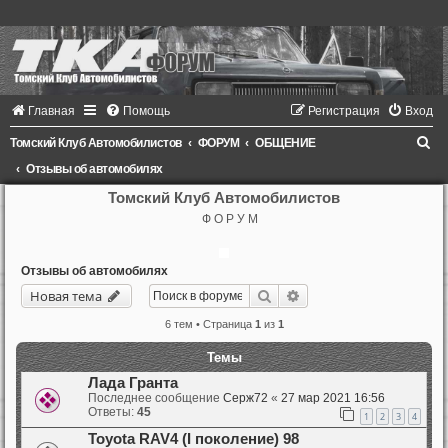
Главная
Помощь
Регистрация
Вход
П
Томский Клуб Автомобилистов
ФОРУМ
ОБЩЕНИЕ
о
Отзывы об автомобилях
и
Томский Клуб Автомобилистов
Ф О Р У М
с
к
Отзывы об автомобилях
Поиск
Расширенный поиск
Новая тема
6 тем • Страница
1
из
1
Темы
Лада Гранта
Последнее сообщение
Серж72
«
27 мар 2021 16:56
Ответы:
45
1
2
3
4
Toyota RAV4 (I поколение) 98