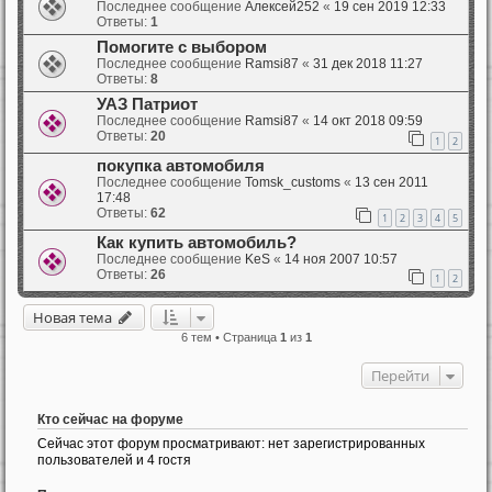
Последнее сообщение
Алексей252
«
19 сен 2019 12:33
Ответы:
1
Помогите с выбором
Последнее сообщение
Ramsi87
«
31 дек 2018 11:27
Ответы:
8
УАЗ Патриот
Последнее сообщение
Ramsi87
«
14 окт 2018 09:59
Ответы:
20
1
2
покупка автомобиля
Последнее сообщение
Tomsk_customs
«
13 сен 2011
17:48
Ответы:
62
1
2
3
4
5
Как купить автомобиль?
Последнее сообщение
KeS
«
14 ноя 2007 10:57
Ответы:
26
1
2
Новая тема
6 тем • Страница
1
из
1
Перейти
Кто сейчас на форуме
Сейчас этот форум просматривают: нет зарегистрированных
пользователей и 4 гостя